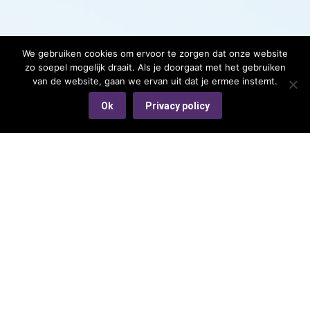
We gebruiken cookies om ervoor te zorgen dat onze website
zo soepel mogelijk draait. Als je doorgaat met het gebruiken
van de website, gaan we ervan uit dat je ermee instemt.
Ok
Privacy policy
Waar kan ik je mee helpen?
Beweging
Yoga
Pilates
Fascie
Ademhaling