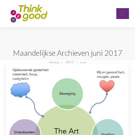
Maandelijkse Archieven
juni 2017
Je bent hier:
Home
2017
juni